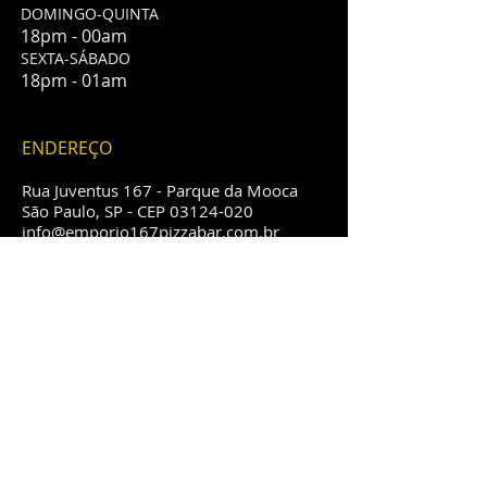
DOMINGO-QUINTA
18pm - 00am
​SEXTA-SÁBADO
18pm - 01am
ENDEREÇO
Rua Juventus 167 - Parque da Mooca
São Paulo, SP - CEP
03124-020
info@emporio167pizzabar.com.br
(11) 2606-0167
(11) 2606-5498
LOCALIZAÇÃO