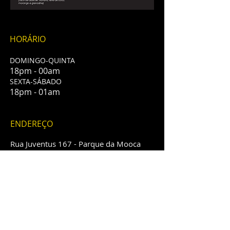
HORÁRIO
DOMINGO-QUINTA
18pm - 00am
​SEXTA-SÁBADO
18pm - 01am
ENDEREÇO
Rua Juventus 167 - Parque da Mooca
São Paulo, SP - CEP
03124-020
info@emporio167pizzabar.com.br
(11) 2606-0167
(11) 2606-5498
LOCALIZAÇÃO