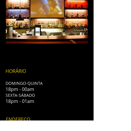
HORÁRIO
DOMINGO-QUINTA
18pm - 00am
​SEXTA-SÁBADO
18pm - 01am
ENDEREÇO
Rua Juventus 167 - Parque da Mooca